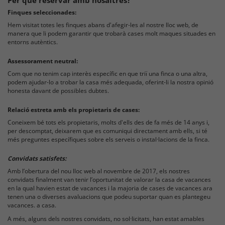
Per què reservar amb nosaltres?
Finques seleccionades:
Hem visitat totes les finques abans d'afegir-les al nostre lloc web, de
manera que li podem garantir que trobarà cases molt maques situades en
entorns autèntics.
Assessorament neutral:
Com que no tenim cap interès específic en que triï una finca o una altra,
podem ajudar-lo a trobar la casa més adequada, oferint-li la nostra opinió
honesta davant de possibles dubtes.
Relació estreta amb els propietaris de cases:
Coneixem bé tots els propietaris, molts d'ells des de fa més de 14 anys i,
per descomptat, deixarem que es comuniqui directament amb ells, si té
més preguntes específiques sobre els serveis o instal·lacions de la finca.
Convidats satisfets:
Amb l’obertura del nou lloc web al novembre de 2017, els nostres
convidats finalment van tenir l’oportunitat de valorar la casa de vacances
en la qual havien estat de vacances i la majoria de cases de vacances ara
tenen una o diverses avaluacions que podeu suportar quan es plantegeu
vacances. a casa.
A més, alguns dels nostres convidats, no sol·licitats, han estat amables