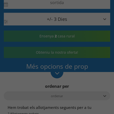

+/- 3 Dies
Ensenya
2
casa rural
Obteniu la nostra oferta!
Més opcions de prop
ordenar per
Hem trobat els allotjaments seguents per a tu
2 Allotjaments trobats