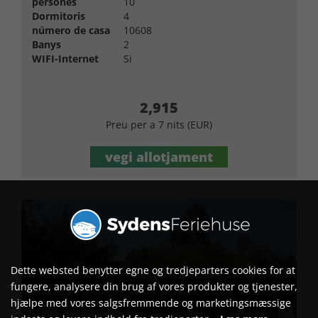
persones
10
Dormitoris
4
número de casa
10608
Banys
2
WIFI-Internet
Si
2,915
Preu per a 7 nits (EUR)
vegi allotjament
Dette websted benytter egne og tredjeparters cookies for at
fungere, analysere din brug af vores produkter og tjenester,
hjælpe med vores salgsfremmende og marketingsmæssige