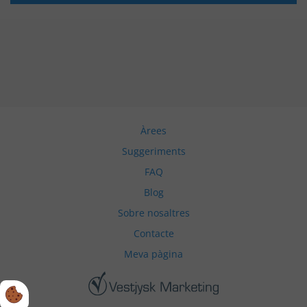
Àrees
Suggeriments
FAQ
Blog
Sobre nosaltres
Contacte
Meva pàgina