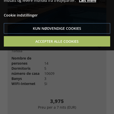
indsats og levere indhold fra tredjeparter.
Læs mere
Cookie indstillinger
KUN NØDVENDIGE COOKIES
ACCEPTER ALLE COOKIES
Cal de Flaras
Tortosa
Nombre de
persones
14
Dormitoris
5
número de casa
10609
Banys
3
WIFI-Internet
Si
3,975
Preu per a 7 nits (EUR)