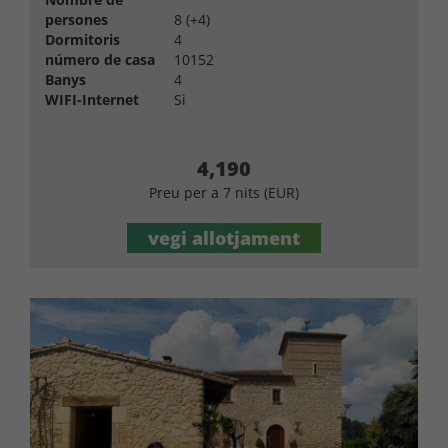
persones
8 (+4)
Dormitoris
4
número de casa
10152
Banys
4
WIFI-Internet
Si
4,190
Preu per a 7 nits (EUR)
vegi allotjament