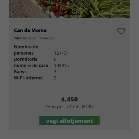
Can de Moma
Vilafranca del Penedès
Nombre de
persones
12 (+3)
Dormitoris
6
número de casa
104915
Banys
3
WIFI-Internet
Si
4,450
Preu per a 7 nits (EUR)
vegi allotjament