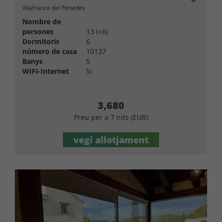
Vilafranca del Penedès
Nombre de
persones
13 (+6)
Dormitoris
6
número de casa
10137
Banys
5
WIFI-Internet
Si
3,680
Preu per a 7 nits (EUR)
vegi allotjament