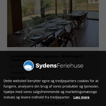
La Sala de Masia Lagostea - Weddings &
Celebrations
El Vendrell
Nombre de
persones
90
Dette websted benytter egne og tredjeparters cookies for at
número de casa
104892
fungere, analysere din brug af vores produkter og tjenester,
WIFI-Internet
No
hjælpe med vores salgsfremmende og marketingsmæssige
indsats og levere indhold fra tredjeparter.
Læs mere
Preu de la